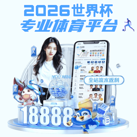
星空体育app
部门首页
学院概况
荣誉长廊
学院简介
现任领导
岗位职责
联系我们