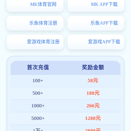
程永华副校长在致辞中指出，学校以国家级创
育改革，深化教训赛孵模式，一体推进教育、科技、