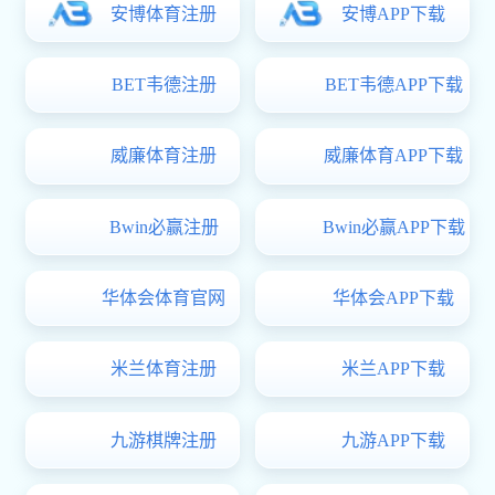
部门首页
>
荣誉长廊
> 正文
星空体育全站举办
6月21日下午，平顶山学院中国国际大星空体育a
盛环境工程有限公司、西安Sunpark凤七新生代
京）有限公司等单位的专家担任评委。副校长程永华