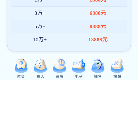
在担任星空体育app干部期间，刘源学会了如何
业项目打下基础。大四时发现校园生活服务痛点，
点，首月即发展会员2000人。2024年竞标获得平
营业额稳定在12万元。毕业后三年内打造覆盖校园零
成为区域大星空体育app创业标杆。
回首创业历程，刘源深深明白，没有母校的培育
空体育app工作的历练，都成为其创业路上最宝贵
建"大星空体育app创业实践基地"，累计接待200
正筹划搭建本地高校生活服务平台，用数字化工具
样，2025年被评为平顶山学院就业创业典型人物。