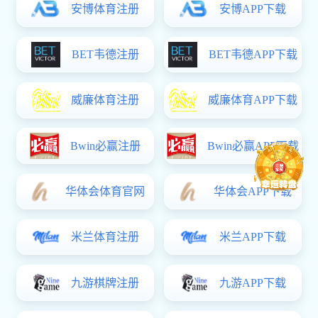
部门首页
> 正文
平顶山学院
刘源，男，音乐学院2022届音乐学专业毕业生
后积极投入到实践创业中。现就职于平顶山泰博商